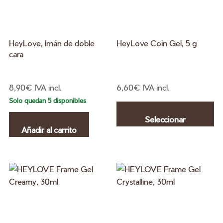
en
la
pá
HeyLove, Imán de doble
HeyLove Coin Gel, 5 g
de
cara
pr
8,90
€
IVA incl.
6,60
€
IVA incl.
Es
Solo quedan 5 disponibles
pr
Seleccionar
ti
Añadir al carrito
mú
opciones
va
La
op
se
pu
el