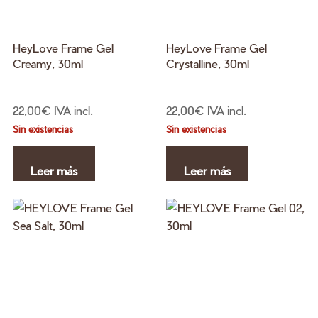
en
la
pá
HeyLove Frame Gel
HeyLove Frame Gel
de
Creamy, 30ml
Crystalline, 30ml
pr
22,00
€
IVA incl.
22,00
€
IVA incl.
Sin existencias
Sin existencias
Leer más
Leer más