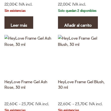
22,00
€
IVA incl.
22,00
€
IVA incl.
Sin existencias
Solo quedan 2 disponibles
Leer más
Añadir al carrito
HeyLove Frame Gel Ash
HeyLove Frame Gel Blush,
Rose, 30 ml
30 ml
Rango
Rango
22,60
€
-
23,70
€
IVA incl.
22,60
€
-
23,70
€
IVA incl.
de
de
Sin existencias
Sin existencias