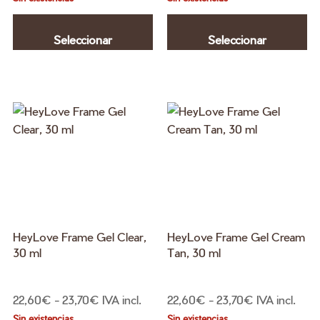
Este
Es
precios:
precios:
producto
pr
desde
desde
Seleccionar
Seleccionar
tiene
ti
22,60€
22,60€
múltiples
mú
hasta
hasta
opciones
opciones
variantes.
va
23,70€
23,70€
Las
La
opciones
op
se
se
pueden
pu
elegir
el
en
en
la
la
página
pá
HeyLove Frame Gel Clear,
HeyLove Frame Gel Cream
de
de
30 ml
Tan, 30 ml
producto
pr
Rango
Rango
22,60
€
-
23,70
€
IVA incl.
22,60
€
-
23,70
€
IVA incl.
de
de
Sin existencias
Sin existencias