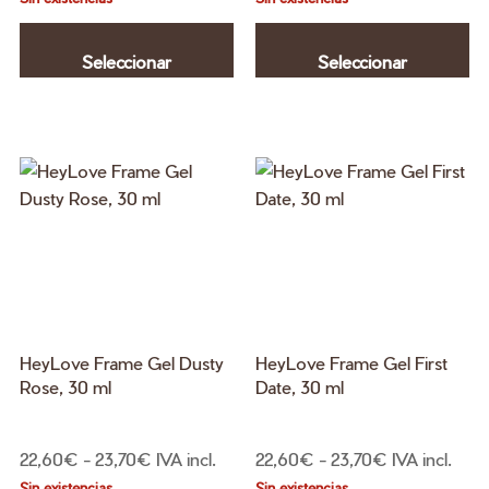
Este
Es
precios:
precios:
producto
pr
desde
desde
Seleccionar
Seleccionar
tiene
ti
22,60€
22,60€
múltiples
mú
hasta
hasta
opciones
opciones
variantes.
va
23,70€
23,70€
Las
La
opciones
op
se
se
pueden
pu
elegir
el
en
en
la
la
página
pá
HeyLove Frame Gel Dusty
HeyLove Frame Gel First
de
de
Rose, 30 ml
Date, 30 ml
producto
pr
Rango
Rango
22,60
€
-
23,70
€
IVA incl.
22,60
€
-
23,70
€
IVA incl.
de
de
Sin existencias
Sin existencias