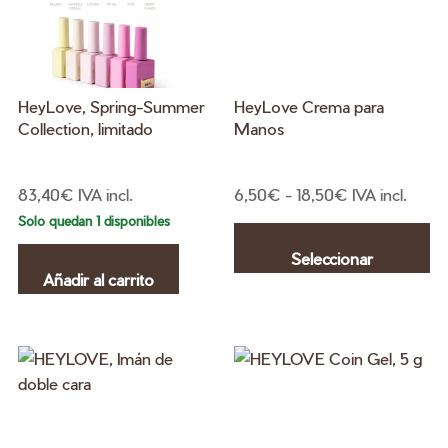
HeyLove, Spring-Summer
HeyLove Crema para
Collection, limitado
Manos
Rango
83,40
€
IVA incl.
6,50
€
-
18,50
€
IVA incl.
de
Es
Solo quedan 1 disponibles
precios:
pr
Seleccionar
desde
ti
Añadir al carrito
6,50€
mú
opciones
hasta
va
18,50€
La
op
se
pu
el