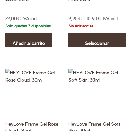
Rango
22,00
€
IVA incl.
9,90
€
-
10,90
€
IVA incl.
de
Solo quedan 3 disponibles
Sin existencias
Es
precios:
pr
desde
Añadir al carrito
Seleccionar
ti
9,90€
mú
hasta
opciones
va
10,90€
La
op
se
pu
el
en
la
pá
HeyLove Frame Gel Rose
HeyLove Frame Gel Soft
de
Cloud, 30ml
Skin, 30ml