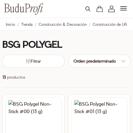
Inicio
/
Tienda
/
Construcción & Decoración
/
Construcción de Uñas
BSG POLYGEL
cio
cio
nimo
ximo
Filtrar
Orden predeterminado
13
productos