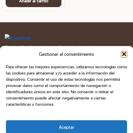
Añadir al carrito
Tienda online de productos profesionales para manicura
y pedicura en España. Geles, esmaltes, bases, líquidos
Gestionar el consentimiento
técnicos, herramientas, fresas y aparatología.
Para ofrecer las mejores experiencias, utilizamos tecnologías como
las cookies para almacenar y/o acceder a la información del
CATÁLOGO
dispositivo. Consentir el uso de estas tecnologías nos permitirá
procesar datos como el comportamiento de navegación o
ATENCIÓN AL CLIENTE
identificadores únicos en este sitio. No consentir o retirar el
consentimiento puede afectar negativamente a ciertas
CONTACTO
características y funciones.
Teléfono
+34 603 470 905
Email
Aceptar
info@buduprofi.com
WhatsApp