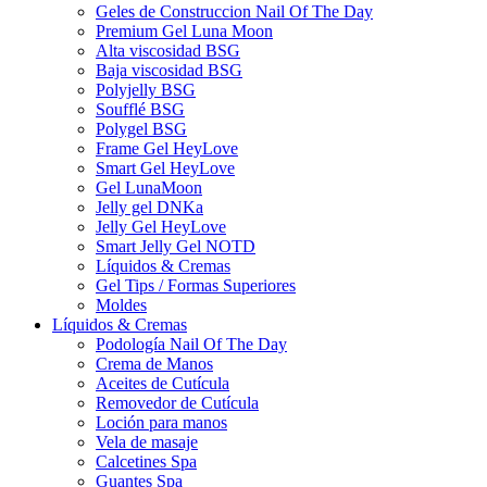
Geles de Construccion Nail Of The Day
Premium Gel Luna Moon
Alta viscosidad BSG
Baja viscosidad BSG
Polyjelly BSG
Soufflé BSG
Polygel BSG
Frame Gel HeyLove
Smart Gel HeyLove
Gel LunaMoon
Jelly gel DNKa
Jelly Gel HeyLove
Smart Jelly Gel NOTD
Líquidos & Cremas
Gel Tips / Formas Superiores
Moldes
Líquidos & Cremas
Podología Nail Of The Day
Crema de Manos
Aceites de Cutícula
Removedor de Cutícula
Loción para manos
Vela de masaje
Calcetines Spa
Guantes Spa