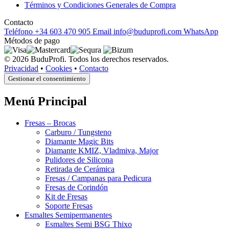
Términos y Condiciones Generales de Compra
Contacto
Teléfono
+34 603 470 905
Email
info@buduprofi.com
WhatsApp
Métodos de pago
© 2026 BuduProfi. Todos los derechos reservados.
Privacidad
•
Cookies
•
Contacto
Gestionar el consentimiento
Menú Principal
Fresas – Brocas
Carburo / Tungsteno
Diamante Magic Bits
Diamante KMIZ, Vladmiva, Major
Pulidores de Silicona
Retirada de Cerámica
Fresas / Campanas para Pedicura
Fresas de Corindón
Kit de Fresas
Soporte Fresas
Esmaltes Semipermanentes
Esmaltes Semi BSG Thixo