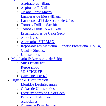
Aspiradores 4Blanc
Aspirador O´Nail
4Blanc Lente Macro
Lámparas de Mesa 4Blanc
Lámparas LED de Secado de Uñas
Tornos / Drills – Saeshin
Tornos / Drills IA – O Nail
Esterilizadores de Calor Seco
Autoclaves
Accesorios SHEMAX
Reposabrazos Manicura | Soporte Profesional DNKa,
Onail y Shemax
Ultrasonidos
Mobiliario & Accesorios de Salón
Sillas BuduProfi
Reposacodo
3D STICKER
Calcetines DNKá
Higiene & Esterilización
Líquidos Desinfectantes
Cubas de Ultrasonidos
Esterilizadores de Calor Seco
Bolsas de Esterilización
Autoclaves
Guantes y Desechables