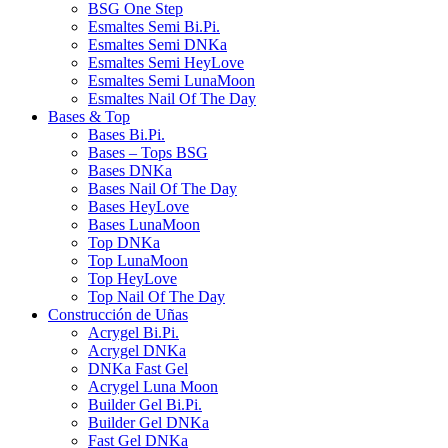
BSG One Step
Esmaltes Semi Bi.Pi.
Esmaltes Semi DNKa
Esmaltes Semi HeyLove
Esmaltes Semi LunaMoon
Esmaltes Nail Of The Day
Bases & Top
Bases Bi.Pi.
Bases – Tops BSG
Bases DNKa
Bases Nail Of The Day
Bases HeyLove
Bases LunaMoon
Top DNKa
Top LunaMoon
Top HeyLove
Top Nail Of The Day
Construcción de Uñas
Acrygel Bi.Pi.
Acrygel DNKa
DNKa Fast Gel
Acrygel Luna Moon
Builder Gel Bi.Pi.
Builder Gel DNKa
Fast Gel DNKa