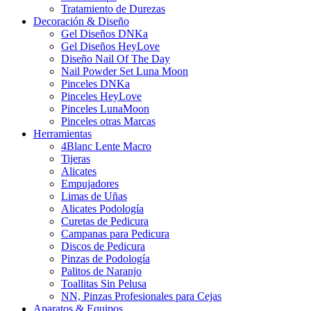
Tratamiento de Durezas
Decoración & Diseño
Gel Diseños DNKa
Gel Diseños HeyLove
Diseño Nail Of The Day
Nail Powder Set Luna Moon
Pinceles DNKa
Pinceles HeyLove
Pinceles LunaMoon
Pinceles otras Marcas
Herramientas
4Blanc Lente Macro
Tijeras
Alicates
Empujadores
Limas de Uñas
Alicates Podología
Curetas de Pedicura
Campanas para Pedicura
Discos de Pedicura
Pinzas de Podología
Palitos de Naranjo
Toallitas Sin Pelusa
NN, Pinzas Profesionales para Cejas
Aparatos & Equipos