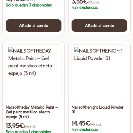
3,55
€
IVA incl.
Solo quedan 3 disponibles
Hay existencias
Añadir al carrito
Añadir al carrito
Nailsoftheday Metallic Paint –
Nailsofthenight Liquid Powder
Gel paint metálico efecto
01
espejo (5 ml)
14,45
€
13,95
€
IVA incl.
IVA incl.
Hay existencias
Solo quedan 1 disponibles