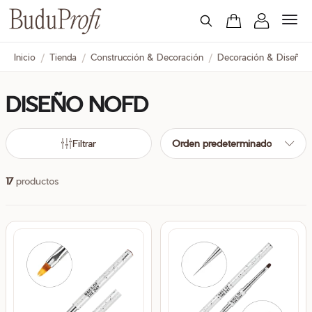
Inicio
/
Tienda
/
Construcción & Decoración
/
Decoración & Diseño
DISEÑO NOFD
cio
cio
nimo
ximo
Filtrar
Orden predeterminado
17
productos