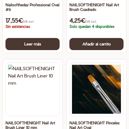
Nailsoftheday Professional Oval
NAILSOFTHENIGHT Nail Art
#6
Brush Cuadrado
17,55
€
4,25
€
IVA incl.
IVA incl.
Sin existencias
Solo quedan 4 disponibles
Leer más
Añadir al carrito
NAILSOFTHENIGHT Nail Art
NAILSOFTHENIGHT Pinceles
Brush Liner 10 mm
Nail Art Oval