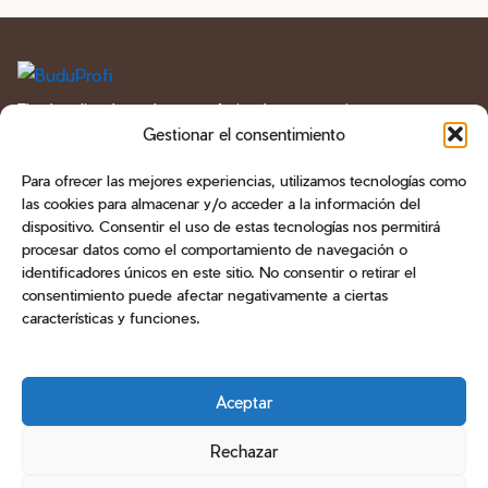
Tienda online de productos profesionales para manicura
y pedicura en España. Geles, esmaltes, bases, líquidos
Gestionar el consentimiento
técnicos, herramientas, fresas y aparatología.
Para ofrecer las mejores experiencias, utilizamos tecnologías como
las cookies para almacenar y/o acceder a la información del
CATÁLOGO
dispositivo. Consentir el uso de estas tecnologías nos permitirá
procesar datos como el comportamiento de navegación o
ATENCIÓN AL CLIENTE
identificadores únicos en este sitio. No consentir o retirar el
consentimiento puede afectar negativamente a ciertas
CONTACTO
características y funciones.
Teléfono
+34 603 470 905
Email
Aceptar
info@buduprofi.com
WhatsApp
Métodos de pago
Rechazar