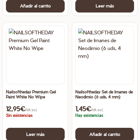
Añadir al carrito
Leer más
Nailsoftheday Premium Gel
Nailsoftheday Set de Imanes de
Paint White No Wipe
Neodimio (6 uds, 4 mm)
12,95
€
1,45
€
IVA incl.
IVA incl.
Sin existencias
Hay existencias
Leer más
Añadir al carrito