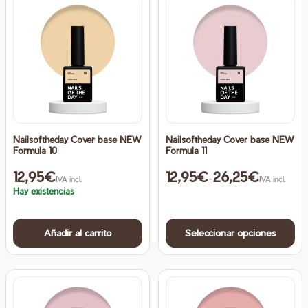
variantes.
va
Las
La
opciones
op
se
se
pueden
pu
elegir
ele
en
en
la
la
Nailsoftheday Cover base NEW
Nailsoftheday Cover base NEW
página
pá
Formula 10
Formula 11
de
de
12,95
€
12,95
€
26,25
€
producto
pr
Rango de precios: desde 12,
-
IVA incl.
IVA incl.
Hay existencias
Es
Añadir al carrito
Seleccionar opciones
pr
ti
mú
va
La