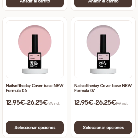
Añadir al carrito
Añadir al carrito
Nailsoftheday Cover base NEW
Nailsoftheday Cover base NEW
Formula 06
Formula 07
12,95
€
26,25
€
12,95
€
26,25
€
Rango de precios: desde 12,95€ hasta 26,25€
Rango de precios: desde 12,
-
-
IVA incl.
IVA incl.
Este
Es
Seleccionar opciones
Seleccionar opciones
producto
pr
tiene
ti