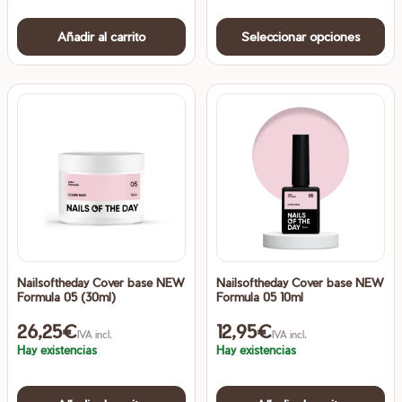
Es
Añadir al carrito
Seleccionar opciones
pr
ti
mú
va
La
op
se
pu
ele
en
la
Nailsoftheday Cover base NEW
Nailsoftheday Cover base NEW
pá
Formula 05 (30ml)
Formula 05 10ml
de
26,25
€
12,95
€
pr
IVA incl.
IVA incl.
Hay existencias
Hay existencias