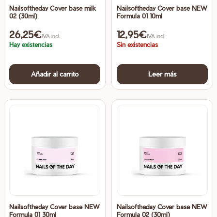
Nailsoftheday Cover base milk
Nailsoftheday Cover base NEW
página
02 (30ml)
Formula 01 10ml
de
26,25
€
12,95
€
producto
IVA incl.
IVA incl.
Hay existencias
Sin existencias
Añadir al carrito
Leer más
Nailsoftheday Cover base NEW
Nailsoftheday Cover base NEW
Formula 01 30ml
Formula 02 (30ml)