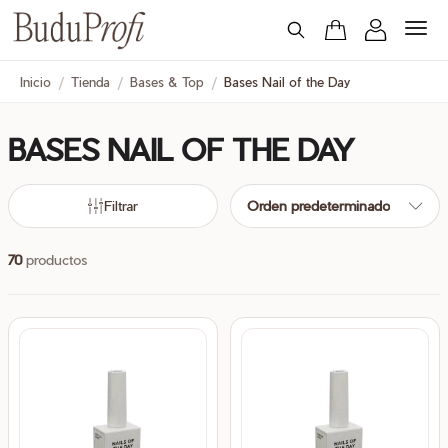
Inicio
/
Tienda
/
Bases & Top
/
Bases Nail of the Day
BASES NAIL OF THE DAY
cio
cio
nimo
ximo
Filtrar
Orden predeterminado
70
productos