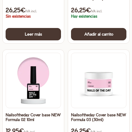
26,25
€
26,25
€
IVA incl.
IVA incl.
Sin existencias
Hay existencias
Leer más
Añadir al carrito
Nailsoftheday Cover base NEW
Nailsoftheday Cover base NEW
Formula 02 10ml
Formula 03 (30ml)
12,95
€
26,25
€
IVA incl.
IVA incl.