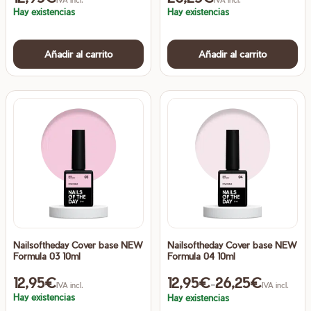
Hay existencias
Hay existencias
Añadir al carrito
Añadir al carrito
Nailsoftheday Cover base NEW
Nailsoftheday Cover base NEW
Formula 03 10ml
Formula 04 10ml
12,95
€
12,95
€
26,25
€
Rango de precios: desde 12,
-
IVA incl.
IVA incl.
Hay existencias
Hay existencias