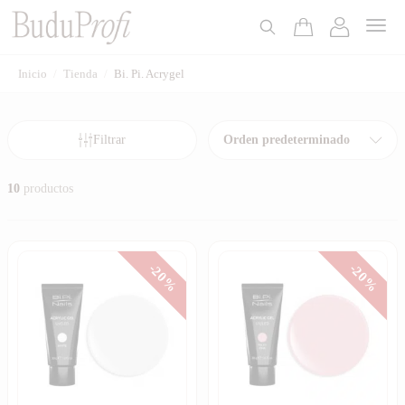
Inicio
/
Tienda
/
Bi. Pi. Acrygel
cio
Filtrar
Orden predeterminado
ximo
10
productos
-20%
-20%