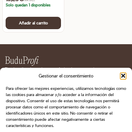
Solo quedan 1 disponibles
Añadir al carrito
Tienda online de productos profesionales para manicura
y pedicura en España. Geles, esmaltes, bases, líquidos
Gestionar el consentimiento
técnicos, herramientas, fresas y aparatología.
Para ofrecer las mejores experiencias, utilizamos tecnologías como
las cookies para almacenar y/o acceder a la información del
CATÁLOGO
dispositivo. Consentir el uso de estas tecnologías nos permitirá
procesar datos como el comportamiento de navegación o
ATENCIÓN AL CLIENTE
identificadores únicos en este sitio. No consentir o retirar el
consentimiento puede afectar negativamente a ciertas
CONTACTO
características y funciones.