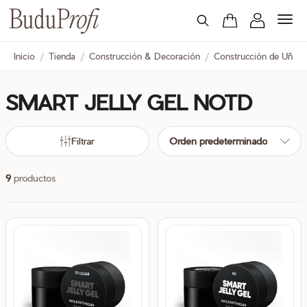
Inicio
/
Tienda
/
Construcción & Decoración
/
Construcción de Uñas
SMART JELLY GEL NOTD
cio
cio
nimo
ximo
Filtrar
Orden predeterminado
9
productos