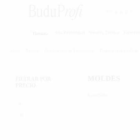
Buscar por:
Alta Profesional
Servicio Técnico
Término
Tienda
Inicio
/
Tienda
/
Construcción & Decoración
/
Construcción de Uñas
MOLDES
FILTRAR POR
PRECIO
5
productos
Precio
mínimo
Precio
máximo