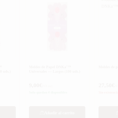
™
Moldes de Papel DNKa’™
Moldes de 
0 uds.)
Universales — Largos (100 uds.)
9,00
€
27,50
€
IVA incl.
IV
Solo quedan 4 disponibles
Sin existenci
Añadir al carrito