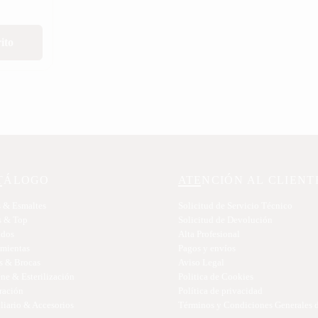
ito
TÁLOGO
ATENCIÓN AL CLIENT
 & Esmaltes
Solicitud de Servicio Técnico
s & Top
Solicitud de Devolución
idos
Alta Profesional
amientas
Pagos y envíos
s & Brocas
Aviso Legal
ne & Esterilización
Politica de Cookies
ración
Política de privacidad
iario & Accesorios
Términos y Condiciones Generales 