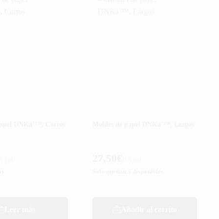
papel DNKa’™, Cortos
Moldes de papel DNKa’™, Largos
27,50
€
A incl.
IVA incl.
as
Solo quedan 5 disponibles
Leer más
Añadir al carrito