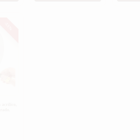
-55%
acrílico,
orado.