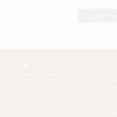
Añadir al carr
CA
Tienda online de productos profesionales para
Geles
manicura y pedicura en España. Geles, esmaltes, bases,
Base
líquidos técnicos, herramientas, fresas y aparatología.
Líqu
Herr
Fresa
Higie
Deco
Mobil