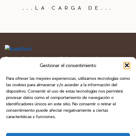
.
.
.
LA CARGA DE
.
.
.
Tienda online de productos profesionales para manicura
y pedicura en España. Geles, esmaltes, bases, líquidos
Gestionar el consentimiento
técnicos, herramientas, fresas y aparatología.
Para ofrecer las mejores experiencias, utilizamos tecnologías como
las cookies para almacenar y/o acceder a la información del
CATÁLOGO
dispositivo. Consentir el uso de estas tecnologías nos permitirá
procesar datos como el comportamiento de navegación o
ATENCIÓN AL CLIENTE
identificadores únicos en este sitio. No consentir o retirar el
consentimiento puede afectar negativamente a ciertas
CONTACTO
características y funciones.
Teléfono
+34 603 470 905