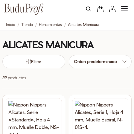
Inicio
/
Tienda
/
Herramientas
/
Alicates Manicura
ALICATES MANICURA
cio
ximo
Filtrar
Orden predeterminado
22
productos