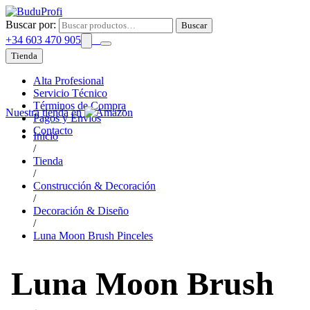
Buscar por:
Buscar
+34 603 470 905
Tienda
Alta Profesional
Servicio Técnico
Términos de Compra
Nuestra tienda en
Pagos y Envíos
Contacto
Inicio
/
Tienda
/
Construcción & Decoración
/
Decoración & Diseño
/
Luna Moon Brush Pinceles
Luna Moon Brush