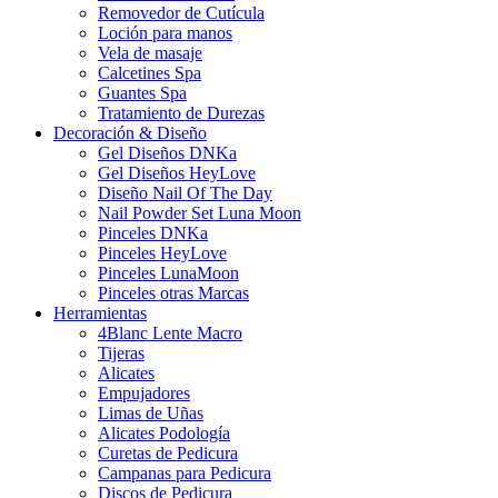
Removedor de Cutícula
Loción para manos
Vela de masaje
Calcetines Spa
Guantes Spa
Tratamiento de Durezas
Decoración & Diseño
Gel Diseños DNKa
Gel Diseños HeyLove
Diseño Nail Of The Day
Nail Powder Set Luna Moon
Pinceles DNKa
Pinceles HeyLove
Pinceles LunaMoon
Pinceles otras Marcas
Herramientas
4Blanc Lente Macro
Tijeras
Alicates
Empujadores
Limas de Uñas
Alicates Podología
Curetas de Pedicura
Campanas para Pedicura
Discos de Pedicura