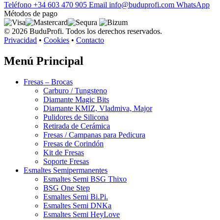
Teléfono
+34 603 470 905
Email
info@buduprofi.com
WhatsApp
Métodos de pago
© 2026 BuduProfi. Todos los derechos reservados.
Privacidad
•
Cookies
•
Contacto
Menú Principal
Fresas – Brocas
Carburo / Tungsteno
Diamante Magic Bits
Diamante KMIZ, Vladmiva, Major
Pulidores de Silicona
Retirada de Cerámica
Fresas / Campanas para Pedicura
Fresas de Corindón
Kit de Fresas
Soporte Fresas
Esmaltes Semipermanentes
Esmaltes Semi BSG Thixo
BSG One Step
Esmaltes Semi Bi.Pi.
Esmaltes Semi DNKa
Esmaltes Semi HeyLove