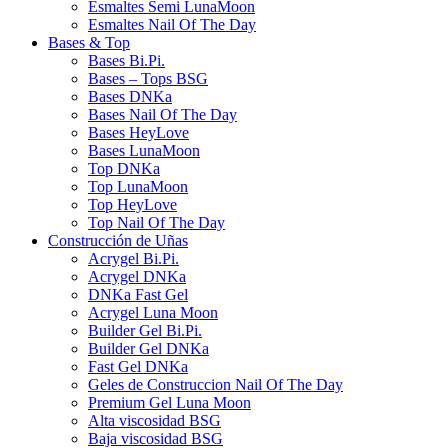
Esmaltes Semi LunaMoon
Esmaltes Nail Of The Day
Bases & Top
Bases Bi.Pi.
Bases – Tops BSG
Bases DNKa
Bases Nail Of The Day
Bases HeyLove
Bases LunaMoon
Top DNKa
Top LunaMoon
Top HeyLove
Top Nail Of The Day
Construcción de Uñas
Acrygel Bi.Pi.
Acrygel DNKa
DNKa Fast Gel
Acrygel Luna Moon
Builder Gel Bi.Pi.
Builder Gel DNKa
Fast Gel DNKa
Geles de Construccion Nail Of The Day
Premium Gel Luna Moon
Alta viscosidad BSG
Baja viscosidad BSG