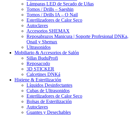
Lámparas LED de Secado de Uñas
Tornos / Drills – Saeshin
Tornos / Drills IA – O Nail
Esterilizadores de Calor Seco
Autoclaves
Accesorios SHEMAX
Reposabrazos Manicura | Soporte Profesional DNKa,
Onail y Shemax
Ultrasonidos
Mobiliario & Accesorios de Salón
Sillas BuduProfi
Reposacodo
3D STICKER
Calcetines DNKá
Higiene & Esterilización
Líquidos Desinfectantes
Cubas de Ultrasonidos
Esterilizadores de Calor Seco
Bolsas de Esterilización
Autoclaves
Guantes y Desechables