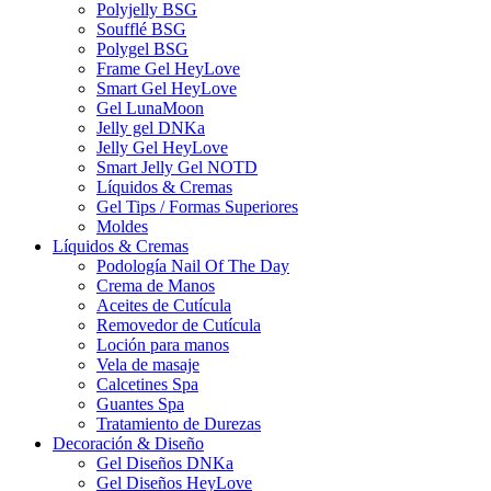
Polyjelly BSG
Soufflé BSG
Polygel BSG
Frame Gel HeyLove
Smart Gel HeyLove
Gel LunaMoon
Jelly gel DNKa
Jelly Gel HeyLove
Smart Jelly Gel NOTD
Líquidos & Cremas
Gel Tips / Formas Superiores
Moldes
Líquidos & Cremas
Podología Nail Of The Day
Crema de Manos
Aceites de Cutícula
Removedor de Cutícula
Loción para manos
Vela de masaje
Calcetines Spa
Guantes Spa
Tratamiento de Durezas
Decoración & Diseño
Gel Diseños DNKa
Gel Diseños HeyLove