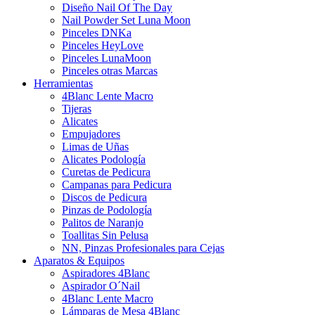
Diseño Nail Of The Day
Nail Powder Set Luna Moon
Pinceles DNKa
Pinceles HeyLove
Pinceles LunaMoon
Pinceles otras Marcas
Herramientas
4Blanc Lente Macro
Tijeras
Alicates
Empujadores
Limas de Uñas
Alicates Podología
Curetas de Pedicura
Campanas para Pedicura
Discos de Pedicura
Pinzas de Podología
Palitos de Naranjo
Toallitas Sin Pelusa
NN, Pinzas Profesionales para Cejas
Aparatos & Equipos
Aspiradores 4Blanc
Aspirador O´Nail
4Blanc Lente Macro
Lámparas de Mesa 4Blanc