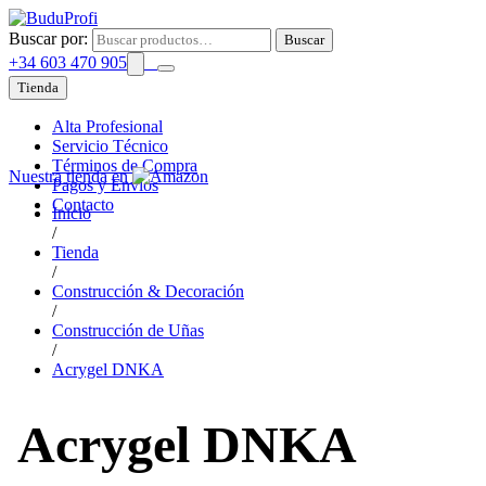
Buscar por:
Buscar
+34 603 470 905
Tienda
Alta Profesional
Servicio Técnico
Términos de Compra
Nuestra tienda en
Pagos y Envíos
Contacto
Inicio
/
Tienda
/
Construcción & Decoración
/
Construcción de Uñas
/
Acrygel DNKA
Acrygel DNKA