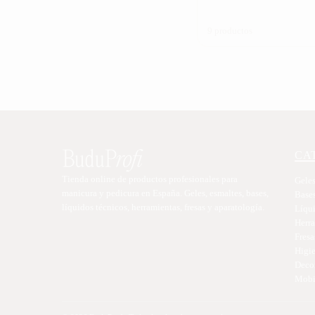
9 productos
CA
Tienda online de productos profesionales para
Geles
manicura y pedicura en España. Geles, esmaltes, bases,
Base
líquidos técnicos, herramientas, fresas y aparatología.
Líqu
Herr
Fresa
Higie
Deco
Mobil