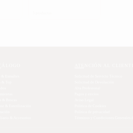
5 productos
TÁLOGO
ATENCIÓN AL CLIENT
 & Esmaltes
Solicitud de Servicio Técnico
s & Top
Solicitud de Devolución
idos
Alta Profesional
amientas
Pagos y envíos
s & Brocas
Aviso Legal
ne & Esterilización
Politica de Cookies
ración
Política de privacidad
iario & Accesorios
Términos y Condiciones Generales 