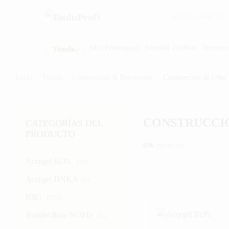
Buscar por:
Alta Profesional
Servicio Técnico
Término
Tienda
Inicio
/
Tienda
/
Construcción & Decoración
/
Construcción de Uñas
CONSTRUCCIÓ
CATEGORÍAS DEL
PRODUCTO
696
productos
Acrygel Bi.Pi.
(10)
Acrygel DNKA
(7)
BSG
(372)
Builder Base NOFD
(1)