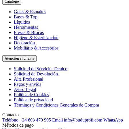
Catálogo
Geles & Esmaltes
Bases & Top
Líquidos
Herramientas
Fresas & Brocas
Higiene & Esterilización
Decoración
Mobiliario & Accesorios
Atención al cliente
Solicitud de Servicio Técnico
Solicitud de Devolución
Alta Profesional
Pagos y envíos
Aviso Legal
Politica de Cookies
Política de privacidad
Términos y Condiciones Generales de Compra
Contacto
Teléfono
+34 603 470 905
Email
info@buduprofi.com
WhatsApp
Métodos de pago