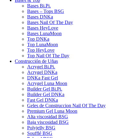
Bases & Top
Bases Bi.Pi.
Bases – Tops BSG
Bases DNKa
Bases Nail Of The Day
Bases HeyLove
Bases LunaMoon
Top DNKa
Top LunaMoon
Top HeyLove
Top Nail Of The Day
Construcción de Uñas
Acrygel Bi.Pi.
Acrygel DNKa
DNKa Fast Gel
Acrygel Luna Moon
Builder Gel Bi.Pi.
Builder Gel DNKa
Fast Gel DNKa
Geles de Construccion Nail Of The Day
Premium Gel Luna Moon
Alta viscosidad BSG
Baja viscosidad BSG
Polyjelly BSG
Soufflé BSG