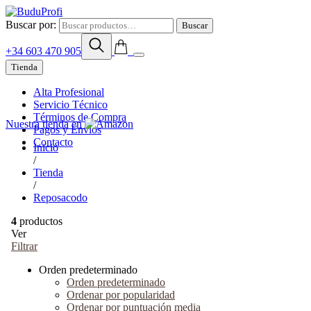
Buscar por:
Buscar
+34 603 470 905
Tienda
Alta Profesional
Servicio Técnico
Términos de Compra
Nuestra tienda en
Pagos y Envíos
Contacto
Inicio
/
Tienda
/
Reposacodo
4
productos
Ver
Filtrar
Orden predeterminado
Orden predeterminado
Ordenar por popularidad
Ordenar por puntuación media