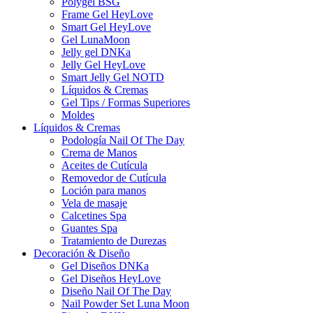
Polygel BSG
Frame Gel HeyLove
Smart Gel HeyLove
Gel LunaMoon
Jelly gel DNKa
Jelly Gel HeyLove
Smart Jelly Gel NOTD
Líquidos & Cremas
Gel Tips / Formas Superiores
Moldes
Líquidos & Cremas
Podología Nail Of The Day
Crema de Manos
Aceites de Cutícula
Removedor de Cutícula
Loción para manos
Vela de masaje
Calcetines Spa
Guantes Spa
Tratamiento de Durezas
Decoración & Diseño
Gel Diseños DNKa
Gel Diseños HeyLove
Diseño Nail Of The Day
Nail Powder Set Luna Moon