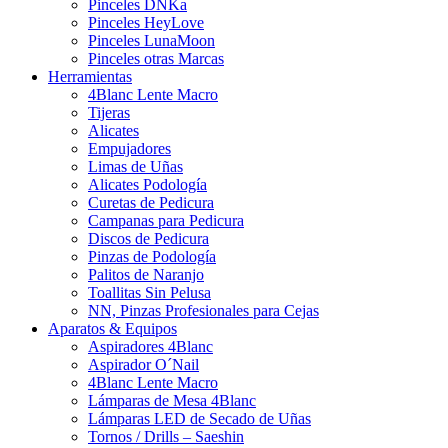
Pinceles DNKa
Pinceles HeyLove
Pinceles LunaMoon
Pinceles otras Marcas
Herramientas
4Blanc Lente Macro
Tijeras
Alicates
Empujadores
Limas de Uñas
Alicates Podología
Curetas de Pedicura
Campanas para Pedicura
Discos de Pedicura
Pinzas de Podología
Palitos de Naranjo
Toallitas Sin Pelusa
NN, Pinzas Profesionales para Cejas
Aparatos & Equipos
Aspiradores 4Blanc
Aspirador O´Nail
4Blanc Lente Macro
Lámparas de Mesa 4Blanc
Lámparas LED de Secado de Uñas
Tornos / Drills – Saeshin