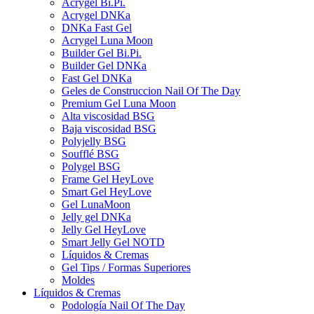
Acrygel Bi.Pi.
Acrygel DNKa
DNKa Fast Gel
Acrygel Luna Moon
Builder Gel Bi.Pi.
Builder Gel DNKa
Fast Gel DNKa
Geles de Construccion Nail Of The Day
Premium Gel Luna Moon
Alta viscosidad BSG
Baja viscosidad BSG
Polyjelly BSG
Soufflé BSG
Polygel BSG
Frame Gel HeyLove
Smart Gel HeyLove
Gel LunaMoon
Jelly gel DNKa
Jelly Gel HeyLove
Smart Jelly Gel NOTD
Líquidos & Cremas
Gel Tips / Formas Superiores
Moldes
Líquidos & Cremas
Podología Nail Of The Day