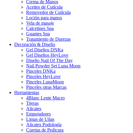
Crema de Manos
Aceites de Cutícula
Removedor de Cutícula
Loción para manos
Vela de masaje
Calcetines Spa
Guantes Spa
Tratamiento de Durezas
Decoración & Diseño
Gel Diseños DNKa
Gel Diseños HeyLove
Diseño Nail Of The Day
Nail Powder Set Luna Moon
Pinceles DNKa
Pinceles HeyLove
Pinceles LunaMoon
Pinceles otras Marcas
Herramientas
4Blanc Lente Macro
Tijeras
Alicates
Empujadores
Limas de Uñas
Alicates Podología
Curetas de Pedicura