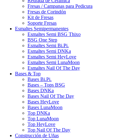
Retirada de Cerámica
Fresas / Campanas para Pedicura
Fresas de Corindón
Kit de Fresas
Soporte Fresas
Esmaltes Semipermanentes
Esmaltes Semi BSG Thixo
BSG One Step
Esmaltes Semi Bi.Pi.
Esmaltes Semi DNKa
Esmaltes Semi HeyLove
Esmaltes Semi LunaMoon
Esmaltes Nail Of The Day
Bases & Top
Bases Bi.Pi.
Bases – Tops BSG
Bases DNKa
Bases Nail Of The Day
Bases HeyLove
Bases LunaMoon
Top DNKa
Top LunaMoon
Top HeyLove
Top Nail Of The Day
Construcción de Uñas