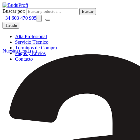
Buscar por:
Buscar
+34 603 470 905
Tienda
Alta Profesional
Servicio Técnico
Términos de Compra
Nuestra tienda en
Pagos y Envíos
Contacto