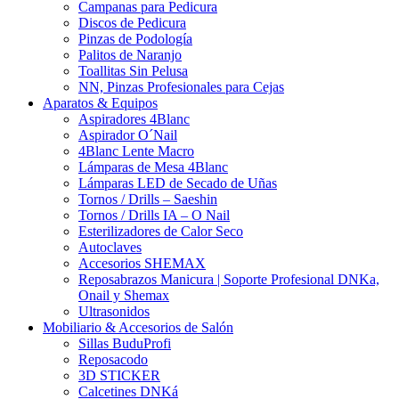
Campanas para Pedicura
Discos de Pedicura
Pinzas de Podología
Palitos de Naranjo
Toallitas Sin Pelusa
NN, Pinzas Profesionales para Cejas
Aparatos & Equipos
Aspiradores 4Blanc
Aspirador O´Nail
4Blanc Lente Macro
Lámparas de Mesa 4Blanc
Lámparas LED de Secado de Uñas
Tornos / Drills – Saeshin
Tornos / Drills IA – O Nail
Esterilizadores de Calor Seco
Autoclaves
Accesorios SHEMAX
Reposabrazos Manicura | Soporte Profesional DNKa,
Onail y Shemax
Ultrasonidos
Mobiliario & Accesorios de Salón
Sillas BuduProfi
Reposacodo
3D STICKER
Calcetines DNKá