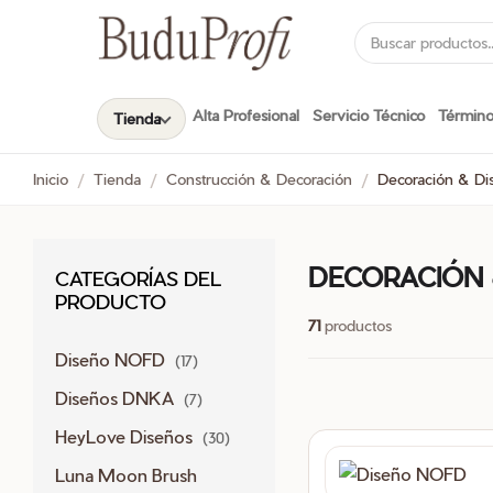
Buscar por:
Alta Profesional
Servicio Técnico
Términ
Tienda
Inicio
/
Tienda
/
Construcción & Decoración
/
Decoración & Di
DECORACIÓN 
CATEGORÍAS DEL
PRODUCTO
71
productos
Diseño NOFD
(17)
Diseños DNKA
(7)
HeyLove Diseños
(30)
Luna Moon Brush