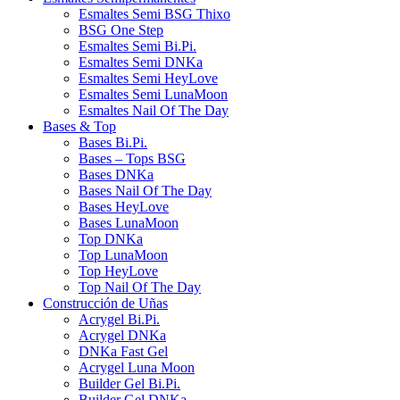
Esmaltes Semi BSG Thixo
BSG One Step
Esmaltes Semi Bi.Pi.
Esmaltes Semi DNKa
Esmaltes Semi HeyLove
Esmaltes Semi LunaMoon
Esmaltes Nail Of The Day
Bases & Top
Bases Bi.Pi.
Bases – Tops BSG
Bases DNKa
Bases Nail Of The Day
Bases HeyLove
Bases LunaMoon
Top DNKa
Top LunaMoon
Top HeyLove
Top Nail Of The Day
Construcción de Uñas
Acrygel Bi.Pi.
Acrygel DNKa
DNKa Fast Gel
Acrygel Luna Moon
Builder Gel Bi.Pi.
Builder Gel DNKa