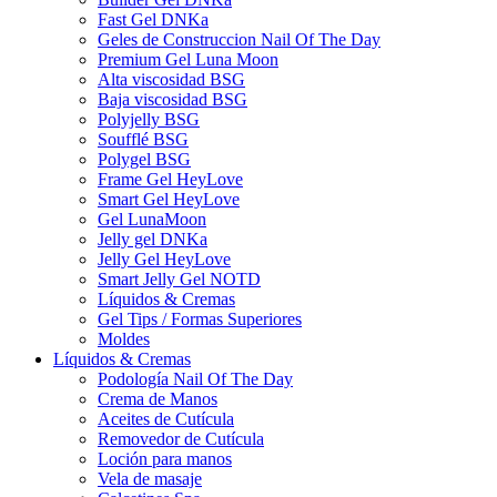
Fast Gel DNKa
Geles de Construccion Nail Of The Day
Premium Gel Luna Moon
Alta viscosidad BSG
Baja viscosidad BSG
Polyjelly BSG
Soufflé BSG
Polygel BSG
Frame Gel HeyLove
Smart Gel HeyLove
Gel LunaMoon
Jelly gel DNKa
Jelly Gel HeyLove
Smart Jelly Gel NOTD
Líquidos & Cremas
Gel Tips / Formas Superiores
Moldes
Líquidos & Cremas
Podología Nail Of The Day
Crema de Manos
Aceites de Cutícula
Removedor de Cutícula
Loción para manos
Vela de masaje