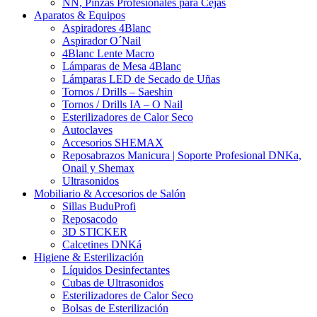
NN, Pinzas Profesionales para Cejas
Aparatos & Equipos
Aspiradores 4Blanc
Aspirador O´Nail
4Blanc Lente Macro
Lámparas de Mesa 4Blanc
Lámparas LED de Secado de Uñas
Tornos / Drills – Saeshin
Tornos / Drills IA – O Nail
Esterilizadores de Calor Seco
Autoclaves
Accesorios SHEMAX
Reposabrazos Manicura | Soporte Profesional DNKa,
Onail y Shemax
Ultrasonidos
Mobiliario & Accesorios de Salón
Sillas BuduProfi
Reposacodo
3D STICKER
Calcetines DNKá
Higiene & Esterilización
Líquidos Desinfectantes
Cubas de Ultrasonidos
Esterilizadores de Calor Seco
Bolsas de Esterilización