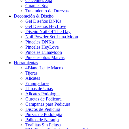
Calcetines Spa
Guantes Spa
Tratamiento de Durezas
Decoración & Diseño
Gel Diseños DNKa
Gel Diseños HeyLove
Diseño Nail Of The Day
Nail Powder Set Luna Moon
Pinceles DNKa
Pinceles HeyLove
Pinceles LunaMoon
Pinceles otras Marcas
Herramientas
4Blanc Lente Macro
Tijeras
Alicates
Empujadores
Limas de Uñas
Alicates Podología
Curetas de Pedicura
Campanas para Pedicura
Discos de Pedicura
Pinzas de Podología
Palitos de Naranjo
Toallitas Sin Pelusa