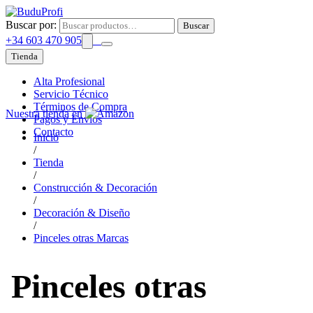
Buscar por:
Buscar
+34 603 470 905
Tienda
Alta Profesional
Servicio Técnico
Términos de Compra
Nuestra tienda en
Pagos y Envíos
Contacto
Inicio
/
Tienda
/
Construcción & Decoración
/
Decoración & Diseño
/
Pinceles otras Marcas
Pinceles otras