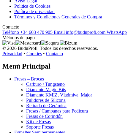
Aviso Legal
Politica de Cookies
Política de privacidad
Términos y Condiciones Generales de Compra
Contacto
Teléfono
+34 603 470 905
Email
info@buduprofi.com
WhatsApp
Métodos de pago
© 2026 BuduProfi. Todos los derechos reservados.
Privacidad
•
Cookies
•
Contacto
Menú Principal
Fresas – Brocas
Carburo / Tungsteno
Diamante Magic Bits
Diamante KMIZ, Vladmiva, Major
Pulidores de Silicona
Retirada de Cerámica
Fresas / Campanas para Pedicura
Fresas de Corindón
Kit de Fresas
Soporte Fresas
Esmaltes Semipermanentes