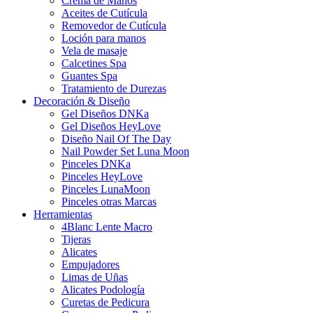
Crema de Manos
Aceites de Cutícula
Removedor de Cutícula
Loción para manos
Vela de masaje
Calcetines Spa
Guantes Spa
Tratamiento de Durezas
Decoración & Diseño
Gel Diseños DNKa
Gel Diseños HeyLove
Diseño Nail Of The Day
Nail Powder Set Luna Moon
Pinceles DNKa
Pinceles HeyLove
Pinceles LunaMoon
Pinceles otras Marcas
Herramientas
4Blanc Lente Macro
Tijeras
Alicates
Empujadores
Limas de Uñas
Alicates Podología
Curetas de Pedicura