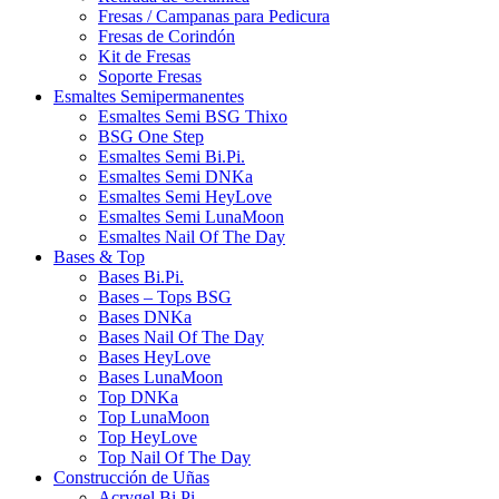
Fresas / Campanas para Pedicura
Fresas de Corindón
Kit de Fresas
Soporte Fresas
Esmaltes Semipermanentes
Esmaltes Semi BSG Thixo
BSG One Step
Esmaltes Semi Bi.Pi.
Esmaltes Semi DNKa
Esmaltes Semi HeyLove
Esmaltes Semi LunaMoon
Esmaltes Nail Of The Day
Bases & Top
Bases Bi.Pi.
Bases – Tops BSG
Bases DNKa
Bases Nail Of The Day
Bases HeyLove
Bases LunaMoon
Top DNKa
Top LunaMoon
Top HeyLove
Top Nail Of The Day
Construcción de Uñas
Acrygel Bi.Pi.