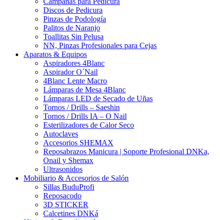
Campanas para Pedicura
Discos de Pedicura
Pinzas de Podología
Palitos de Naranjo
Toallitas Sin Pelusa
NN, Pinzas Profesionales para Cejas
Aparatos & Equipos
Aspiradores 4Blanc
Aspirador O´Nail
4Blanc Lente Macro
Lámparas de Mesa 4Blanc
Lámparas LED de Secado de Uñas
Tornos / Drills – Saeshin
Tornos / Drills IA – O Nail
Esterilizadores de Calor Seco
Autoclaves
Accesorios SHEMAX
Reposabrazos Manicura | Soporte Profesional DNKa,
Onail y Shemax
Ultrasonidos
Mobiliario & Accesorios de Salón
Sillas BuduProfi
Reposacodo
3D STICKER
Calcetines DNKá