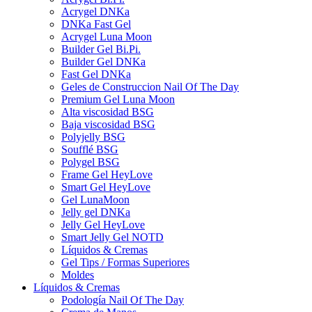
Acrygel DNKa
DNKa Fast Gel
Acrygel Luna Moon
Builder Gel Bi.Pi.
Builder Gel DNKa
Fast Gel DNKa
Geles de Construccion Nail Of The Day
Premium Gel Luna Moon
Alta viscosidad BSG
Baja viscosidad BSG
Polyjelly BSG
Soufflé BSG
Polygel BSG
Frame Gel HeyLove
Smart Gel HeyLove
Gel LunaMoon
Jelly gel DNKa
Jelly Gel HeyLove
Smart Jelly Gel NOTD
Líquidos & Cremas
Gel Tips / Formas Superiores
Moldes
Líquidos & Cremas
Podología Nail Of The Day