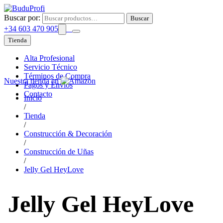
Buscar por:
Buscar
+34 603 470 905
Tienda
Alta Profesional
Servicio Técnico
Términos de Compra
Nuestra tienda en
Pagos y Envíos
Contacto
Inicio
/
Tienda
/
Construcción & Decoración
/
Construcción de Uñas
/
Jelly Gel HeyLove
Jelly Gel HeyLove