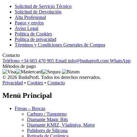
Solicitud de Servicio Técnico
Solicitud de Devolución
Alta Profesional
Pagos y envíos
Aviso Legal
Politica de Cookies
Política de privacidad
Términos y Condiciones Generales de Compra
Contacto
Teléfono
+34 603 470 905
Email
info@buduprofi.com
WhatsApp
Métodos de pago
© 2026 BuduProfi. Todos los derechos reservados.
Privacidad
•
Cookies
•
Contacto
Menú Principal
Fresas – Brocas
Carburo / Tungsteno
Diamante Magic Bits
Diamante KMIZ, Vladmiva, Major
Pulidores de Silicona
Retirada de Cerámica