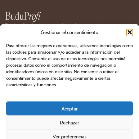
Tienda online de productos profesionales para manicura
y pedicura en España. Geles, esmaltes, bases, líquidos
Gestionar el consentimiento
técnicos, herramientas, fresas y aparatología.
Para ofrecer las mejores experiencias, utilizamos tecnologías como
las cookies para almacenar y/o acceder a la información del
CATÁLOGO
dispositivo. Consentir el uso de estas tecnologías nos permitirá
procesar datos como el comportamiento de navegación o
ATENCIÓN AL CLIENTE
identificadores únicos en este sitio. No consentir o retirar el
consentimiento puede afectar negativamente a ciertas
CONTACTO
características y funciones.
Teléfono
+34 603 470 905
Email
Aceptar
info@buduprofi.com
WhatsApp
Métodos de pago
Rechazar
Ver preferencias