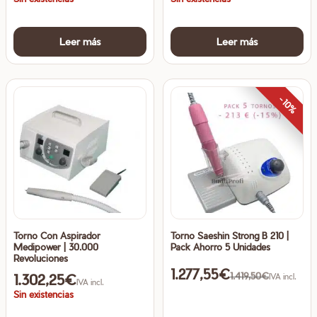
Leer más
Leer más
-10%
Torno Con Aspirador
Torno Saeshin Strong B 210 |
Medipower | 30.000
Pack Ahorro 5 Unidades
Revoluciones
1.277,55
€
1.419,50
€
1.302,25
€
IVA incl.
IVA incl.
Sin existencias