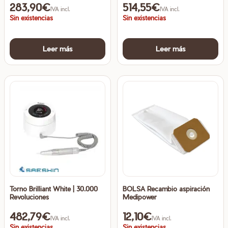
283,90
€
514,55
€
IVA incl.
IVA incl.
Sin existencias
Sin existencias
Leer más
Leer más
Torno Brilliant White | 30.000
BOLSA Recambio aspiración
Revoluciones
Medipower
482,79
€
12,10
€
IVA incl.
IVA incl.
Sin existencias
Sin existencias