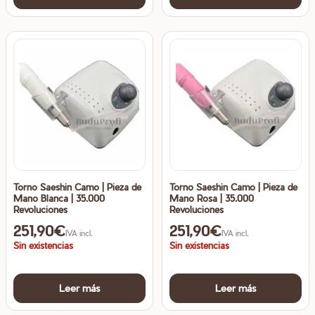
tiene
ti
múltiples
mú
variantes.
va
Las
La
opciones
op
se
se
pueden
pu
elegir
ele
en
en
la
la
Torno Saeshin Camo | Pieza de
Torno Saeshin Camo | Pieza de
página
pá
Mano Blanca | 35.000
Mano Rosa | 35.000
de
de
Revoluciones
Revoluciones
producto
pr
251,90
€
251,90
€
IVA incl.
IVA incl.
Sin existencias
Sin existencias
Leer más
Leer más