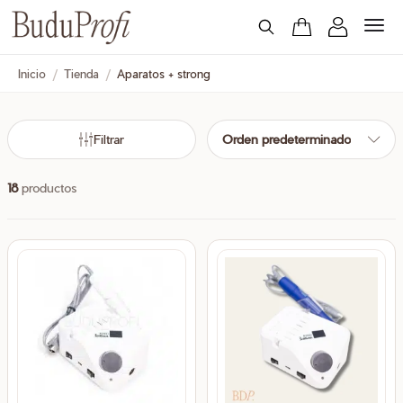
Inicio
/
Tienda
/
Aparatos + strong
Filtrar
Orden predeterminado
cio
cio
nimo
ximo
18
productos