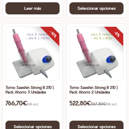
Es
Leer más
Seleccionar opciones
pr
ti
mú
va
-10%
-8%
La
op
se
pu
ele
en
la
Torno Saeshin Strong B 210 |
Torno Saeshin Strong B 210 |
pá
Pack Ahorro 3 Unidades
Pack Ahorro 2 Unidades
de
766,70
€
522,80
€
pr
567,80
€
IVA incl.
IVA incl.
Este
Es
Seleccionar opciones
Seleccionar opciones
producto
pr