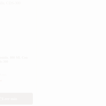
onido. 800 Ml. Con
ds-300
A incl.
as
Leer más