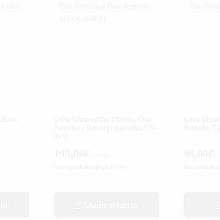
itros.
Cuba Ultrasonido. 3 Litros. Con
Cuba Ultras
Pantalla y Descarga con tubo, CD-
Pantalla, C
4831
195,00
€
95,00
€
IVA incl.
IV
Solo quedan 1 disponibles
Sin existenci
ito
Añadir al carrito