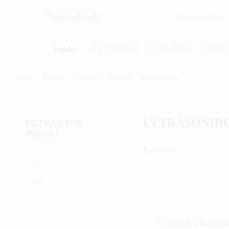
Buscar por:
Alta Profesional
Servicio Técnico
Término
Tienda
Inicio
/
Tienda
/
Aparatos & Equipos
/
Ultrasonidos
ULTRASONID
FILTRAR POR
PRECIO
3
productos
Precio
mínimo
Precio
máximo