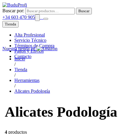
Buscar por:
Buscar
+34 603 470 905
Tienda
Alta Profesional
Servicio Técnico
Términos de Compra
Nuestra tienda en
Pagos y Envíos
Contacto
Inicio
/
Tienda
/
Herramientas
/
Alicates Podología
Alicates Podología
4
productos