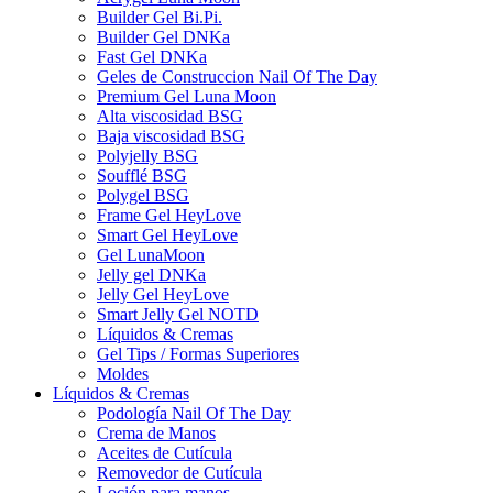
Builder Gel Bi.Pi.
Builder Gel DNKa
Fast Gel DNKa
Geles de Construccion Nail Of The Day
Premium Gel Luna Moon
Alta viscosidad BSG
Baja viscosidad BSG
Polyjelly BSG
Soufflé BSG
Polygel BSG
Frame Gel HeyLove
Smart Gel HeyLove
Gel LunaMoon
Jelly gel DNKa
Jelly Gel HeyLove
Smart Jelly Gel NOTD
Líquidos & Cremas
Gel Tips / Formas Superiores
Moldes
Líquidos & Cremas
Podología Nail Of The Day
Crema de Manos
Aceites de Cutícula
Removedor de Cutícula
Loción para manos