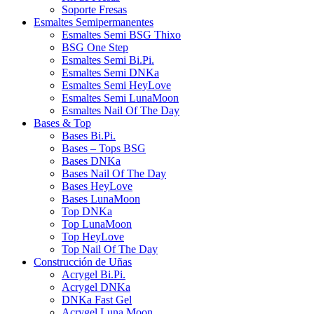
Soporte Fresas
Esmaltes Semipermanentes
Esmaltes Semi BSG Thixo
BSG One Step
Esmaltes Semi Bi.Pi.
Esmaltes Semi DNKa
Esmaltes Semi HeyLove
Esmaltes Semi LunaMoon
Esmaltes Nail Of The Day
Bases & Top
Bases Bi.Pi.
Bases – Tops BSG
Bases DNKa
Bases Nail Of The Day
Bases HeyLove
Bases LunaMoon
Top DNKa
Top LunaMoon
Top HeyLove
Top Nail Of The Day
Construcción de Uñas
Acrygel Bi.Pi.
Acrygel DNKa
DNKa Fast Gel
Acrygel Luna Moon