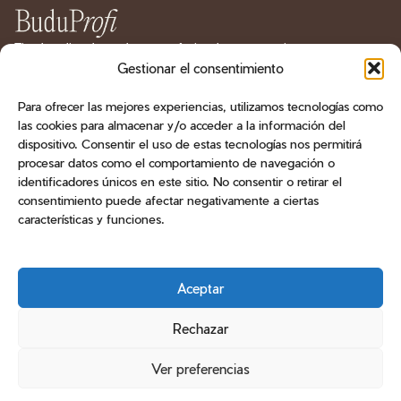
Tienda online de productos profesionales para manicura
y pedicura en España. Geles, esmaltes, bases, líquidos
Gestionar el consentimiento
técnicos, herramientas, fresas y aparatología.
Para ofrecer las mejores experiencias, utilizamos tecnologías como
las cookies para almacenar y/o acceder a la información del
CATÁLOGO
dispositivo. Consentir el uso de estas tecnologías nos permitirá
procesar datos como el comportamiento de navegación o
ATENCIÓN AL CLIENTE
identificadores únicos en este sitio. No consentir o retirar el
consentimiento puede afectar negativamente a ciertas
CONTACTO
características y funciones.
Teléfono
+34 603 470 905
Email
Aceptar
info@buduprofi.com
WhatsApp
Métodos de pago
Rechazar
Ver preferencias