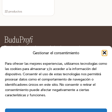
22 productos
Tienda online de productos profesionales para manicura
y pedicura en España. Geles, esmaltes, bases, líquidos
Gestionar el consentimiento
técnicos, herramientas, fresas y aparatología.
Para ofrecer las mejores experiencias, utilizamos tecnologías como
las cookies para almacenar y/o acceder a la información del
CATÁLOGO
dispositivo. Consentir el uso de estas tecnologías nos permitirá
procesar datos como el comportamiento de navegación o
ATENCIÓN AL CLIENTE
identificadores únicos en este sitio. No consentir o retirar el
consentimiento puede afectar negativamente a ciertas
CONTACTO
características y funciones.
Teléfono
+34 603 470 905
Email