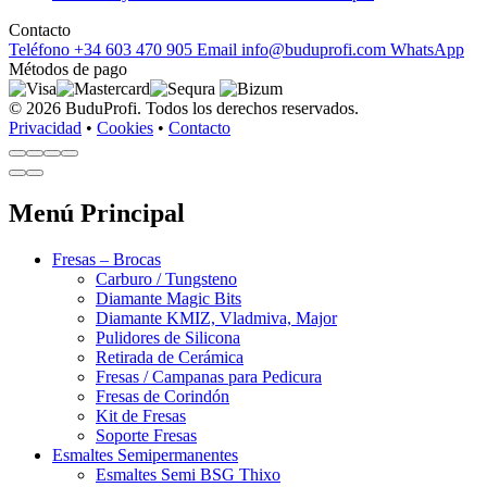
Contacto
Teléfono
+34 603 470 905
Email
info@buduprofi.com
WhatsApp
Métodos de pago
© 2026 BuduProfi. Todos los derechos reservados.
Privacidad
•
Cookies
•
Contacto
Menú Principal
Fresas – Brocas
Carburo / Tungsteno
Diamante Magic Bits
Diamante KMIZ, Vladmiva, Major
Pulidores de Silicona
Retirada de Cerámica
Fresas / Campanas para Pedicura
Fresas de Corindón
Kit de Fresas
Soporte Fresas
Esmaltes Semipermanentes
Esmaltes Semi BSG Thixo