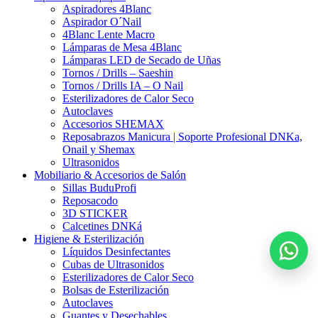
Aspiradores 4Blanc
Aspirador O´Nail
4Blanc Lente Macro
Lámparas de Mesa 4Blanc
Lámparas LED de Secado de Uñas
Tornos / Drills – Saeshin
Tornos / Drills IA – O Nail
Esterilizadores de Calor Seco
Autoclaves
Accesorios SHEMAX
Reposabrazos Manicura | Soporte Profesional DNKa,
Onail y Shemax
Ultrasonidos
Mobiliario & Accesorios de Salón
Sillas BuduProfi
Reposacodo
3D STICKER
Calcetines DNKá
Higiene & Esterilización
Líquidos Desinfectantes
Cubas de Ultrasonidos
Esterilizadores de Calor Seco
Bolsas de Esterilización
Autoclaves
Guantes y Desechables