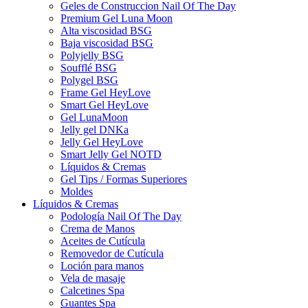
Geles de Construccion Nail Of The Day
Premium Gel Luna Moon
Alta viscosidad BSG
Baja viscosidad BSG
Polyjelly BSG
Soufflé BSG
Polygel BSG
Frame Gel HeyLove
Smart Gel HeyLove
Gel LunaMoon
Jelly gel DNKa
Jelly Gel HeyLove
Smart Jelly Gel NOTD
Líquidos & Cremas
Gel Tips / Formas Superiores
Moldes
Líquidos & Cremas
Podología Nail Of The Day
Crema de Manos
Aceites de Cutícula
Removedor de Cutícula
Loción para manos
Vela de masaje
Calcetines Spa
Guantes Spa