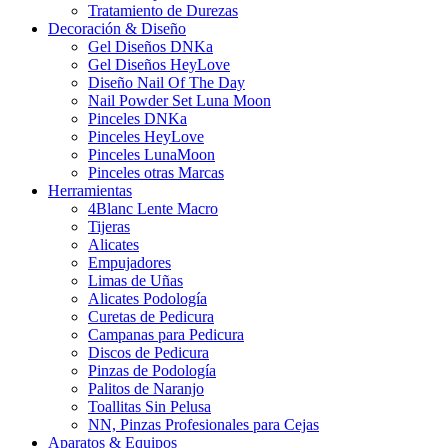
Tratamiento de Durezas
Decoración & Diseño
Gel Diseños DNKa
Gel Diseños HeyLove
Diseño Nail Of The Day
Nail Powder Set Luna Moon
Pinceles DNKa
Pinceles HeyLove
Pinceles LunaMoon
Pinceles otras Marcas
Herramientas
4Blanc Lente Macro
Tijeras
Alicates
Empujadores
Limas de Uñas
Alicates Podología
Curetas de Pedicura
Campanas para Pedicura
Discos de Pedicura
Pinzas de Podología
Palitos de Naranjo
Toallitas Sin Pelusa
NN, Pinzas Profesionales para Cejas
Aparatos & Equipos