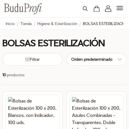
Inicio
/
Tienda
/
Higiene & Esterilización
/
BOLSAS ESTERILIZACIÓN
BOLSAS ESTERILIZACIÓN
cio
cio
nimo
ximo
Filtrar
Orden predeterminado
10
productos