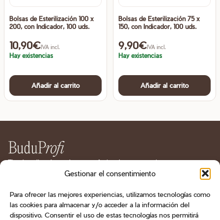
Bolsas de Esterilización 100 x
Bolsas de Esterilización 75 x
200, con Indicador, 100 uds.
150, con Indicador, 100 uds.
10,90
€
9,90
€
IVA incl.
IVA incl.
Hay existencias
Hay existencias
Añadir al carrito
Añadir al carrito
Tienda online de productos profesionales para manicura
y pedicura en España. Geles, esmaltes, bases, líquidos
Gestionar el consentimiento
técnicos, herramientas, fresas y aparatología.
Para ofrecer las mejores experiencias, utilizamos tecnologías como
las cookies para almacenar y/o acceder a la información del
CATÁLOGO
dispositivo. Consentir el uso de estas tecnologías nos permitirá