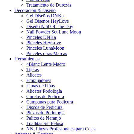
Tratamiento de Durezas
Decoración & Diseño
Gel Diseños DNKa
Gel Diseños HeyLove
Diseño Nail Of The Day
Nail Powder Set Luna Moon
Pinceles DNKa
Pinceles HeyLove
Pinceles LunaMoon
Pinceles otras Marcas
Herramientas
4Blanc Lente Macro
Tijeras
Alicates
Empujadores
Limas de Uñas
Alicates Podología
Curetas de Pedicura
Campanas para Pedicura
Discos de Pedicura
Pinzas de Podología
Palitos de Naranjo
Toallitas Sin Pelusa
NN, Pinzas Profesionales para Cejas