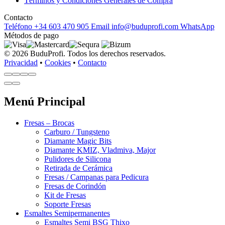
Términos y Condiciones Generales de Compra
Contacto
Teléfono
+34 603 470 905
Email
info@buduprofi.com
WhatsApp
Métodos de pago
© 2026 BuduProfi. Todos los derechos reservados.
Privacidad
•
Cookies
•
Contacto
Menú Principal
Fresas – Brocas
Carburo / Tungsteno
Diamante Magic Bits
Diamante KMIZ, Vladmiva, Major
Pulidores de Silicona
Retirada de Cerámica
Fresas / Campanas para Pedicura
Fresas de Corindón
Kit de Fresas
Soporte Fresas
Esmaltes Semipermanentes
Esmaltes Semi BSG Thixo