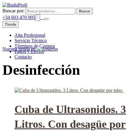
Buscar por:
Buscar
+34 603 470 905
Tienda
Alta Profesional
Servicio Técnico
Términos de Compra
Nuestra tienda en
Pagos y Envíos
Contacto
Desinfección
Cuba de Ultrasonidos. 3
Litros. Con desagüe por