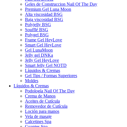
Geles de Construccion Nail Of The Day
Premium Gel Luna Moon
Alta viscosidad BSG
Baja viscosidad BSG
Polyjelly BSG
Soufflé BSG
Polygel BSG
Frame Gel HeyLove
Smart Gel HeyLove
Gel LunaMoon
Jelly gel DNKa
Jelly Gel HeyLove
Smart Jelly Gel NOTD
Líquidos & Cremas
Gel Tips / Formas Superiores
Moldes
Líquidos & Cremas
Podología Nail Of The Day
Crema de Manos
Aceites de Cutícula
Removedor de Cutícula
Loción para manos
Vela de masaje
Calcetines Spa
Guantes Spa