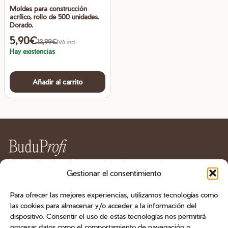
Moldes para construcción
acrílico, rollo de 500 unidades.
Dorado.
5,90
€
12,99
€
IVA incl.
Hay existencias
Añadir al carrito
Tienda online de productos profesionales para manicura
y pedicura en España. Geles, esmaltes, bases, líquidos
Gestionar el consentimiento
técnicos, herramientas, fresas y aparatología.
Para ofrecer las mejores experiencias, utilizamos tecnologías como
las cookies para almacenar y/o acceder a la información del
CATÁLOGO
dispositivo. Consentir el uso de estas tecnologías nos permitirá
procesar datos como el comportamiento de navegación o