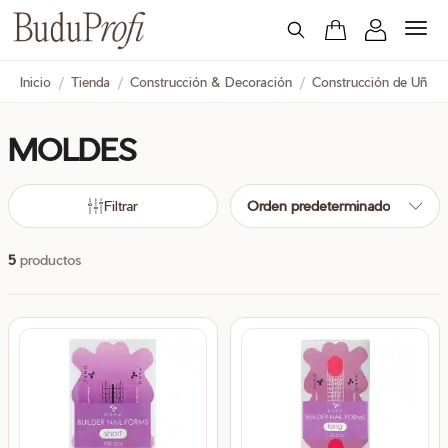
Inicio
/
Tienda
/
Construcción & Decoración
/
Construcción de Uñas
MOLDES
cio
cio
nimo
ximo
Filtrar
Orden predeterminado
5
productos