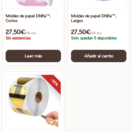
Moldes de papel DNKa’™,
Moldes de papel DNKa’™,
Cortos
Largos
27,50
€
27,50
€
IVA incl.
IVA incl.
Sin existencias
Solo quedan 5 disponibles
Leer más
Añadir al carrito
-55%