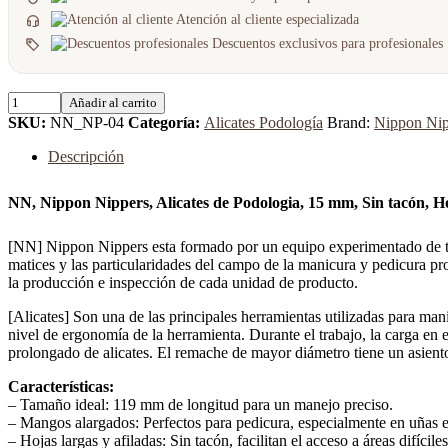
Atención al cliente especializada
Descuentos exclusivos para profesionales
Añadir al carrito
SKU:
NN_NP-04
Categoría:
Alicates Podología
Brand:
Nippon Nip
Descripción
NN, Nippon Nippers, Alicates de Podologia, 15 mm, Sin tacón, H
[NN] Nippon Nippers esta formado por un equipo experimentado de tecn
matices y las particularidades del campo de la manicura y pedicura p
la producción e inspección de cada unidad de producto.
[Alicates] Son una de las principales herramientas utilizadas para ma
nivel de ergonomía de la herramienta. Durante el trabajo, la carga en 
prolongado de alicates. El remache de mayor diámetro tiene un asien
Características:
– Tamaño ideal: 119 mm de longitud para un manejo preciso.
– Mangos alargados: Perfectos para pedicura, especialmente en uñas 
– Hojas largas y afiladas: Sin tacón, facilitan el acceso a áreas difíciles