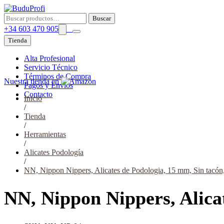
Buscar
Buscar
por:
+34 603 470 905
Tienda
Alta Profesional
Servicio Técnico
Términos de Compra
Nuestra tienda en
Pagos y Envíos
Contacto
Inicio
/
Tienda
/
Herramientas
/
Alicates Podología
/
NN, Nippon Nippers, Alicates de Podologia, 15 mm, Sin tacón,
NN, Nippon Nippers, Alicat