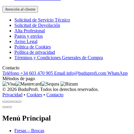
Atención al cliente
Solicitud de Servicio Técnico
Solicitud de Devolución
Alta Profesional
Pagos y envíos
Aviso Legal
Politica de Cookies
Política de privacidad
Términos y Condiciones Generales de Compra
Contacto
Teléfono
+34 603 470 905
Email
info@buduprofi.com
WhatsApp
Métodos de pago
© 2026 BuduProfi. Todos los derechos reservados.
Privacidad
•
Cookies
•
Contacto
Menú Principal
Fresas – Brocas