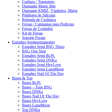
Carburo / Tungsteno
Diamante Magic Bits
Diamante KMIZ, Vladmiva, Major
Pulidores de Silicona
Retirada de Cerámica
Fresas / Campanas para Pedicura
Fresas de Corindón
Kit de Fresas
Soporte Fresas
Esmaltes Semipermanentes
Esmaltes Semi BSG Thixo
BSG One Step
Esmaltes Semi Bi.Pi.
Esmaltes Semi DNKa
Esmaltes Semi HeyLove
Esmaltes Semi LunaMoon
Esmaltes Nail Of The Day
Bases & Top
Bases Bi.Pi.
Bases – Tops BSG
Bases DNKa
Bases Nail Of The Day
Bases HeyLove
Bases LunaMoon
Top DNKa