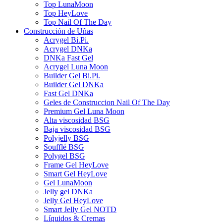
Top LunaMoon
Top HeyLove
Top Nail Of The Day
Construcción de Uñas
Acrygel Bi.Pi.
Acrygel DNKa
DNKa Fast Gel
Acrygel Luna Moon
Builder Gel Bi.Pi.
Builder Gel DNKa
Fast Gel DNKa
Geles de Construccion Nail Of The Day
Premium Gel Luna Moon
Alta viscosidad BSG
Baja viscosidad BSG
Polyjelly BSG
Soufflé BSG
Polygel BSG
Frame Gel HeyLove
Smart Gel HeyLove
Gel LunaMoon
Jelly gel DNKa
Jelly Gel HeyLove
Smart Jelly Gel NOTD
Líquidos & Cremas