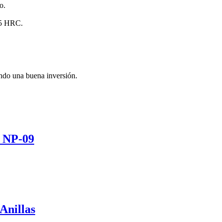
o.
55 HRC.
iendo una buena inversión.
. NP-09
Anillas