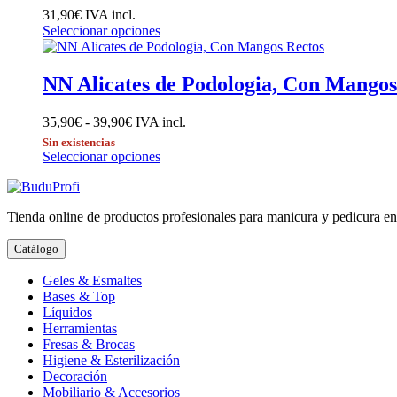
31,90
€
IVA incl.
Este
Seleccionar opciones
producto
tiene
múltiples
NN Alicates de Podologia, Con Mangos
variantes.
Las
Rango
35,90
€
-
39,90
€
IVA incl.
opciones
de
se
Sin existencias
precios:
Este
Seleccionar opciones
pueden
desde
producto
elegir
35,90€
tiene
en
hasta
múltiples
la
Tienda online de productos profesionales para manicura y pedicura en E
39,90€
variantes.
página
Las
de
Catálogo
opciones
producto
se
Geles & Esmaltes
pueden
Bases & Top
elegir
Líquidos
en
Herramientas
la
Fresas & Brocas
página
Higiene & Esterilización
de
Decoración
producto
Mobiliario & Accesorios