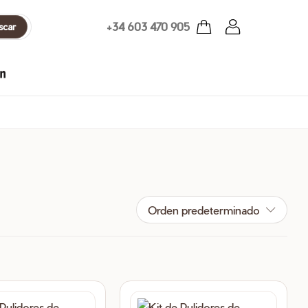
+34 603 470 905
scar
Orden predeterminado