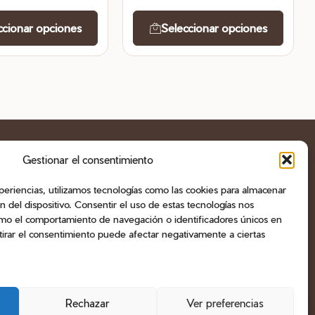
Este
Este
producto
produ
ccionar opciones
Seleccionar opciones
tiene
tiene
múltiples
múltip
variantes.
varian
Las
Las
opciones
opcio
se
se
pueden
puede
Gestionar el consentimiento
E
CONTACTO
elegir
elegir
en
en
periencias, utilizamos tecnologías como las cookies para almacenar
Teléfono
la
la
+34 603 470 905
n del dispositivo. Consentir el uso de estas tecnologías nos
Email
página
página
omo el comportamiento de navegación o identificadores únicos en
info@buduprofi.com
WhatsApp
retirar el consentimiento puede afectar negativamente a ciertas
de
de
Métodos de pago
producto
produ
s de
Rechazar
Ver preferencias