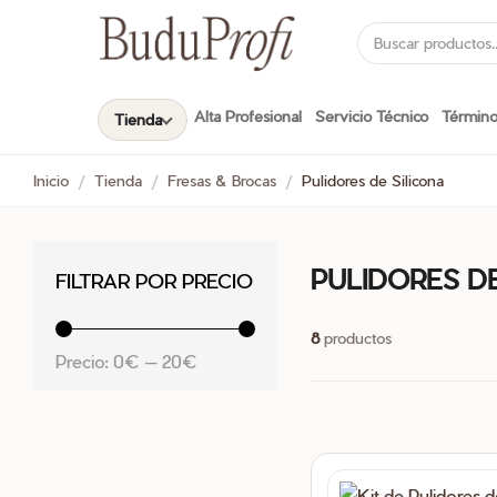
Buscar por:
Alta Profesional
Servicio Técnico
Términ
Tienda
Inicio
/
Tienda
/
Fresas & Brocas
/
Pulidores de Silicona
PULIDORES DE
FILTRAR POR PRECIO
8
productos
Precio
Precio
Precio:
0€
—
20€
mínimo
máximo