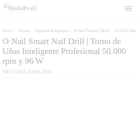
Inicio
/
Tienda
/
Aparatos & Equipos
/
O Nail Tornos / Drills
/
O·NAIL Smart 
O·Nail Smart Nail Drill | Torno de
Uñas Inteligente Profesional 50.000
rpm y 96 W
SKU:
Onail_Smart_Drill